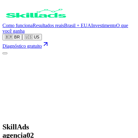
Como funciona
Resultados reais
Brasil + EUA
Investimento
O que
você ganha
🇧🇷
BR
🇺🇸
US
Diagnóstico gratuito
SkillAds
agencia02