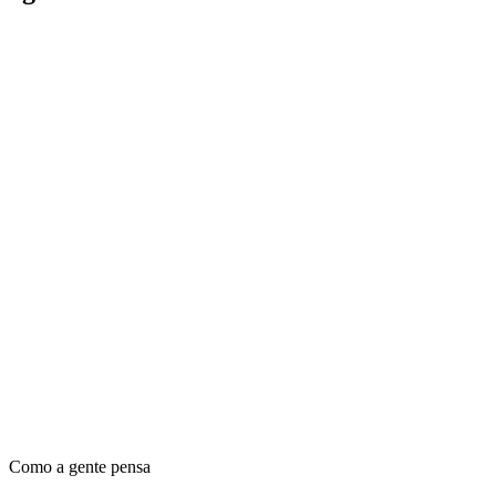
🇧🇷
BR ↔ US
🇺🇸
Operação ativa
0
+ empresas
atendidas no Brasil e nos EUA
Tempo de mercado
0
+ anos
construindo operações que vendem todo dia
Como a gente pensa